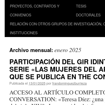
PROYECTOS, CONTRATOS Y
TESIS
CONVENIOS
DOCTORALES
RELACIÓN CON OTROS GRUPOS DE INVESTIGACIÓN, 
INSTITUCIONES
enero 2025
Archivo mensual:
PARTICIPACIÓN DEL GIR IDIN
SERIE «LAS MUJERES DEL A
QUE SE PUBLICA EN THE C
Publicada el
13/01/2025
por
frandominguezburrieza
ACCESO AL ARTÍCULO COMPLETO
CONVERSATION: «Teresa Díez: ¿una pin