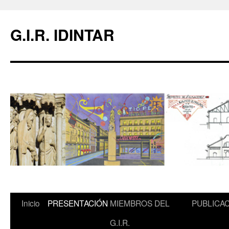
Saltar
al
G.I.R. IDINTAR
contenido
Inicio
PRESENTACIÓN
MIEMBROS DEL
PUBLICA
G.I.R.