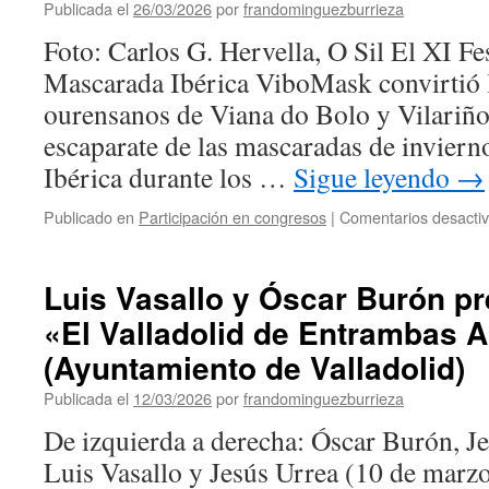
Publicada el
26/03/2026
por
frandominguezburrieza
Foto: Carlos G. Hervella, O Sil El XI Fe
Mascarada Ibérica ViboMask convirtió 
ourensanos de Viana do Bolo y Vilariño
escaparate de las mascaradas de inviern
Ibérica durante los …
Sigue leyendo
→
Publicado en
Participación en congresos
|
Comentarios desacti
Luis Vasallo y Óscar Burón pr
«El Valladolid de Entrambas 
(Ayuntamiento de Valladolid)
Publicada el
12/03/2026
por
frandominguezburrieza
De izquierda a derecha: Óscar Burón, Je
Luis Vasallo y Jesús Urrea (10 de marzo