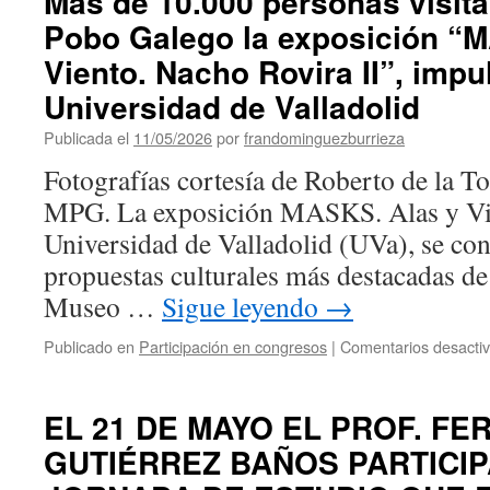
Más de 10.000 personas visit
Pobo Galego la exposición “
Viento. Nacho Rovira II”, impu
Universidad de Valladolid
Publicada el
11/05/2026
por
frandominguezburrieza
Fotografías cortesía de Roberto de la 
MPG. La exposición MASKS. Alas y Vie
Universidad de Valladolid (UVa), se co
propuestas culturales más destacadas de
Museo …
Sigue leyendo
→
Publicado en
Participación en congresos
|
Comentarios desacti
EL 21 DE MAYO EL PROF. F
GUTIÉRREZ BAÑOS PARTICIP