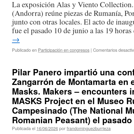
La exposición Alas y Viento Collection
(Andorra) reúne piezas de Rumanía, Port
junto con otras locales. El acto de inau
fue el pasado 10 de junio a las 19 hora
→
Publicado en
Participación en congresos
|
Comentarios desacti
Pilar Panero impartió una con
Zangarrón de Montamarta en e
Masks. Makers – encounters i
MASKS Project en el Museo R
Campesinado (The National M
Romanian Peasant) el pasado 
Publicada el
16/06/2026
por
frandominguezburrieza