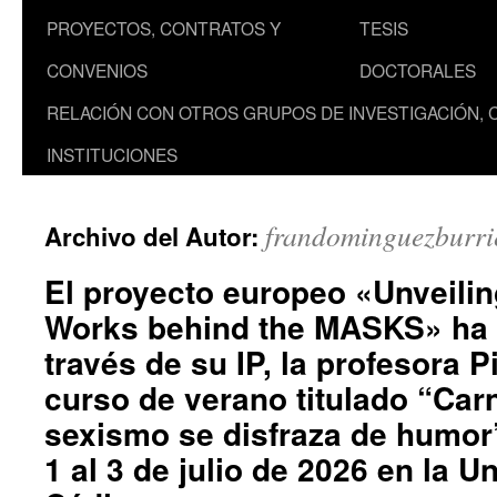
PROYECTOS, CONTRATOS Y
TESIS
CONVENIOS
DOCTORALES
RELACIÓN CON OTROS GRUPOS DE INVESTIGACIÓN, 
INSTITUCIONES
frandominguezburri
Archivo del Autor:
El proyecto europeo «Unveilin
Works behind the MASKS» ha p
través de su IP, la profesora P
curso de verano titulado “Car
sexismo se disfraza de humor”
1 al 3 de julio de 2026 en la U