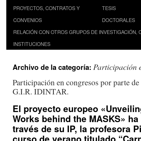
PROYECTOS, CONTRATOS Y
TESIS
CONVENIOS
DOCTORALES
RELACIÓN CON OTROS GRUPOS DE INVESTIGACIÓN, 
INSTITUCIONES
Participación 
Archivo de la categoría:
Participación en congresos por parte de
G.I.R. IDINTAR.
El proyecto europeo «Unveilin
Works behind the MASKS» ha p
través de su IP, la profesora P
curso de verano titulado “Car