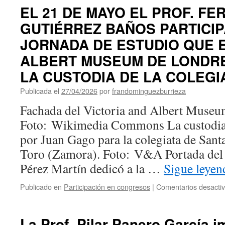
EL 21 DE MAYO EL PROF. F
GUTIÉRREZ BAÑOS PARTICIP
JORNADA DE ESTUDIO QUE E
ALBERT MUSEUM DE LONDRE
LA CUSTODIA DE LA COLEGI
Publicada el
27/04/2026
por
frandominguezburrieza
Fachada del Victoria and Albert Museu
Foto: Wikimedia Commons La custodia 
por Juan Gago para la colegiata de San
Toro (Zamora). Foto: V&A Portada del 
Pérez Martín dedicó a la …
Sigue leye
Publicado en
Participación en congresos
|
Comentarios desacti
La Prof. Pilar Panero García 