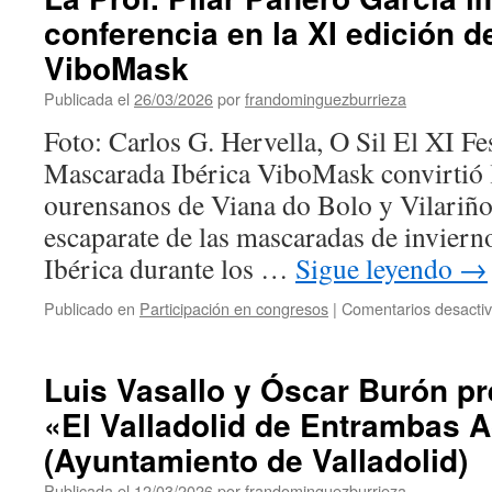
conferencia en la XI edición de
ViboMask
Publicada el
26/03/2026
por
frandominguezburrieza
Foto: Carlos G. Hervella, O Sil El XI Fe
Mascarada Ibérica ViboMask convirtió 
ourensanos de Viana do Bolo y Vilariño
escaparate de las mascaradas de inviern
Ibérica durante los …
Sigue leyendo
→
Publicado en
Participación en congresos
|
Comentarios desacti
Luis Vasallo y Óscar Burón pr
«El Valladolid de Entrambas 
(Ayuntamiento de Valladolid)
Publicada el
12/03/2026
por
frandominguezburrieza