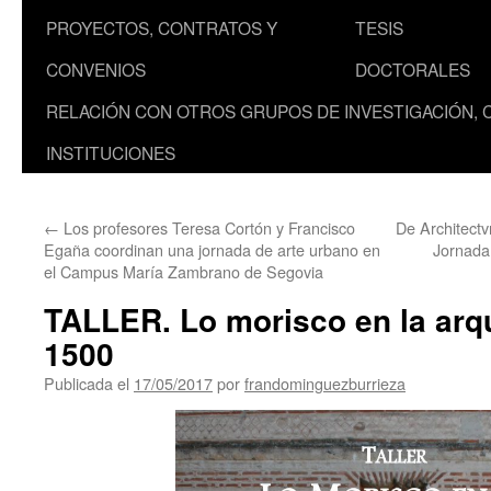
PROYECTOS, CONTRATOS Y
TESIS
CONVENIOS
DOCTORALES
RELACIÓN CON OTROS GRUPOS DE INVESTIGACIÓN, 
INSTITUCIONES
←
Los profesores Teresa Cortón y Francisco
De Architectv
Egaña coordinan una jornada de arte urbano en
Jornada
el Campus María Zambrano de Segovia
TALLER. Lo morisco en la arqu
1500
Publicada el
17/05/2017
por
frandominguezburrieza