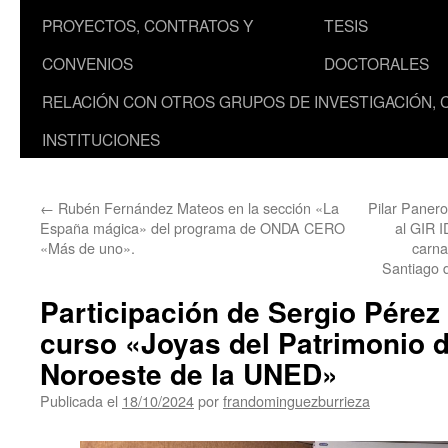
PROYECTOS, CONTRATOS Y
TESIS
CONVENIOS
DOCTORALES
RELACIÓN CON OTROS GRUPOS DE INVESTIGACIÓN, 
INSTITUCIONES
←
Rubén Fernández Mateos en la sección «La
Pilar Paner
España mágica» del programa de ONDA CERO
al GIR I
«Más de uno».
carna
Santiago 
Participación de Sergio Pérez 
curso «Joyas del Patrimonio 
Noroeste de la UNED»
Publicada el
18/10/2024
por
frandominguezburrieza