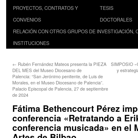
PROYECTOS, CONTRATOS Y
TESIS
CONVENIOS
DOCTORALES
RELACIÓN CON OTROS GRUPOS DE INVESTIGACIÓN, 
INSTITUCIONES
←
Rubén Fernández Mateos presenta la PIEZA
SIMPOSIO «Cen
DEL MES del Museo Diocesano de
y estrategi
Palencia: “San Jerónimo penitente, de Luis de
Morales, en el Museo Diocesano de Palencia”.
Palacio Episcopal de Palencia, 27 de septiembre
de 2024
Fátima Bethencourt Pérez impa
conferencia «Retratando a Eri
conferencia musicada» en el 
Artes de Bilbao