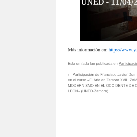
Más información en:
https://www.
Esta entrada fue publicada en
Participac
←
Participación de Francisco Javier Dom
en el curso «El Arte en Zamora XVII. Z
MODERNISMO EN EL OCCIDENTE DE C
LEÓN» (UNED-Zamora)