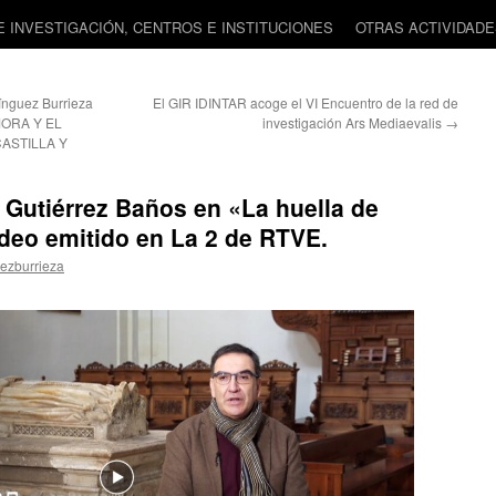
 INVESTIGACIÓN, CENTROS E INSTITUCIONES
OTRAS ACTIVIDAD
ínguez Burrieza
El GIR IDINTAR acoge el VI Encuentro de la red de
AMORA Y EL
investigación Ars Mediaevalis
→
ASTILLA Y
. Gutiérrez Baños en «La huella de
ídeo emitido en La 2 de RTVE.
ezburrieza