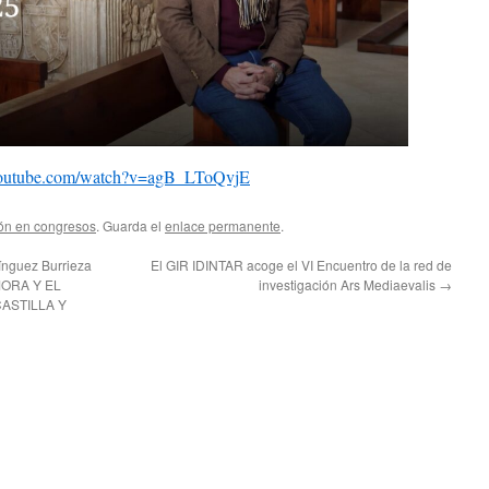
youtube.com/watch?v=agB_LToQvjE
ión en congresos
. Guarda el
enlace permanente
.
ínguez Burrieza
El GIR IDINTAR acoge el VI Encuentro de la red de
AMORA Y EL
investigación Ars Mediaevalis
→
ASTILLA Y