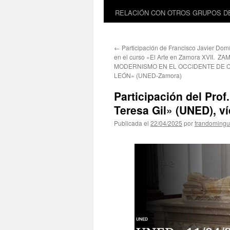
RELACIÓN CON OTROS GRUPOS DE
←
Participación de Francisco Javier Dom
en el curso «El Arte en Zamora XVII. Z
MODERNISMO EN EL OCCIDENTE DE C
LEÓN» (UNED-Zamora)
Participación del Prof
Teresa Gil» (UNED), v
Publicada el
22/04/2025
por
frandomingu